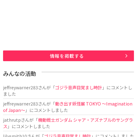
情報を掲載する
みんなの活動
jeffreywarner283
さんが「
ゴジラ音声目覚まし時計
」にコメントし
ました
jeffreywarner283
さんが「
動き出す妖怪展 TOKYO 〜Imagination
of Japan〜
」にコメントしました
jathrutp
さんが「
機動戦士ガンダム シャア・アズナブルのサングラ
ス
」にコメントしました
lilysmith10
さんが「
ゴジラ音声目覚まし時計
」にコメントしました