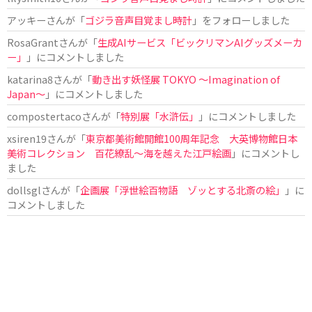
アッキー
さんが「
ゴジラ音声目覚まし時計
」をフォローしました
RosaGrant
さんが「
生成AIサービス「ビックリマンAIグッズメーカ
ー」
」にコメントしました
katarina8
さんが「
動き出す妖怪展 TOKYO 〜Imagination of
Japan〜
」にコメントしました
compostertaco
さんが「
特別展「水滸伝」
」にコメントしました
xsiren19
さんが「
東京都美術館開館100周年記念 大英博物館日本
美術コレクション 百花繚乱～海を越えた江戸絵画
」にコメントし
ました
dollsgl
さんが「
企画展「浮世絵百物語 ゾッとする北斎の絵」
」に
コメントしました