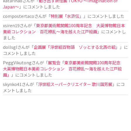
katarina8
さんが「
動き出す妖怪展 TOKYO 〜Imagination of
Japan〜
」にコメントしました
compostertaco
さんが「
特別展「水滸伝」
」にコメントしました
xsiren19
さんが「
東京都美術館開館100周年記念 大英博物館日本
美術コレクション 百花繚乱～海を越えた江戸絵画
」にコメントし
ました
dollsgl
さんが「
企画展「浮世絵百物語 ゾッとする北斎の絵」
」に
コメントしました
PeggVikutong
さんが「
展覧会「東京都美術館開館100周年記念
大英博物館日本美術コレクション 百花繚乱〜海を越えた江戸絵
画」
」にコメントしました
skynko41
さんが「
浮世絵スーパークリエイター 歌川国芳展
」にコ
メントしました