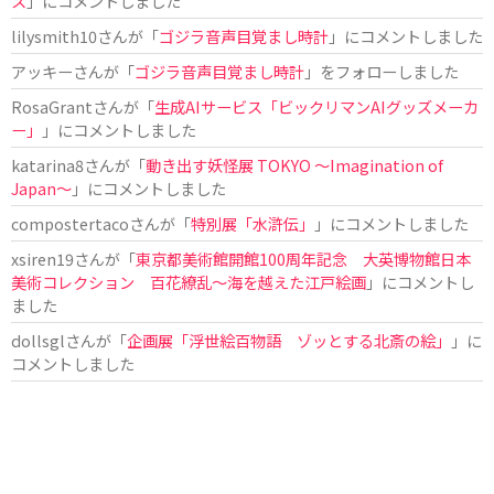
ス
」にコメントしました
lilysmith10
さんが「
ゴジラ音声目覚まし時計
」にコメントしました
アッキー
さんが「
ゴジラ音声目覚まし時計
」をフォローしました
RosaGrant
さんが「
生成AIサービス「ビックリマンAIグッズメーカ
ー」
」にコメントしました
katarina8
さんが「
動き出す妖怪展 TOKYO 〜Imagination of
Japan〜
」にコメントしました
compostertaco
さんが「
特別展「水滸伝」
」にコメントしました
xsiren19
さんが「
東京都美術館開館100周年記念 大英博物館日本
美術コレクション 百花繚乱～海を越えた江戸絵画
」にコメントし
ました
dollsgl
さんが「
企画展「浮世絵百物語 ゾッとする北斎の絵」
」に
コメントしました