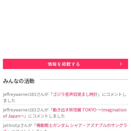
情報を掲載する
みんなの活動
jeffreywarner283
さんが「
ゴジラ音声目覚まし時計
」にコメントし
ました
jeffreywarner283
さんが「
動き出す妖怪展 TOKYO 〜Imagination
of Japan〜
」にコメントしました
jathrutp
さんが「
機動戦士ガンダム シャア・アズナブルのサングラ