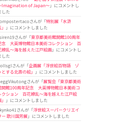
Imagination of Japan〜
」にコメントし
ました
ompostertaco
さんが「
特別展「水滸
伝」
」にコメントしました
siren19
さんが「
東京都美術館開館100周年
記念 大英博物館日本美術コレクション 百
花繚乱～海を越えた江戸絵画
」にコメントし
ました
ollsgl
さんが「
企画展「浮世絵百物語 ゾ
ッとする北斎の絵」
」にコメントしました
eggVikutong
さんが「
展覧会「東京都美術
館開館100周年記念 大英博物館日本美術コ
レクション 百花繚乱〜海を越えた江戸絵
画」
」にコメントしました
kynko41
さんが「
浮世絵スーパークリエイ
ター 歌川国芳展
」にコメントしました