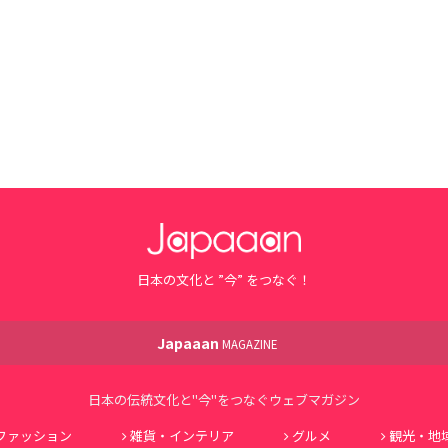
日本の文化と ”今” をつなぐ！
Japaaan
MAGAZINE
日本の伝統文化と"今"をつなぐウェブマガジン
ファッション
雑貨・インテリア
グルメ
観光・地