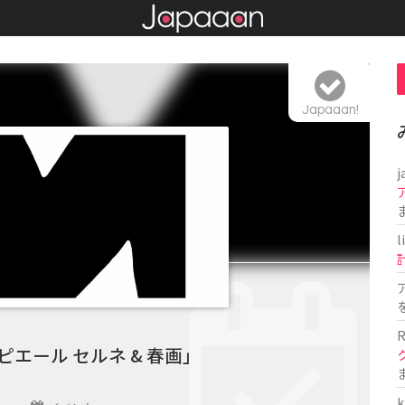
Japaaan!
j
l
R
ピエール セルネ & 春画」
k