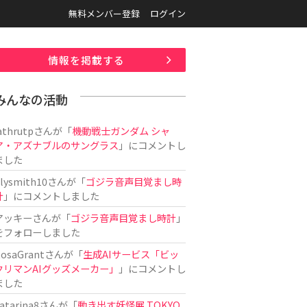
無料メンバー登録
ログイン
情報を掲載する
みんなの活動
athrutp
さんが「
機動戦士ガンダム シャ
ア・アズナブルのサングラス
」にコメントし
ました
ilysmith10
さんが「
ゴジラ音声目覚まし時
計
」にコメントしました
アッキー
さんが「
ゴジラ音声目覚まし時計
」
をフォローしました
osaGrant
さんが「
生成AIサービス「ビッ
クリマンAIグッズメーカー」
」にコメントし
ました
atarina8
さんが「
動き出す妖怪展 TOKYO