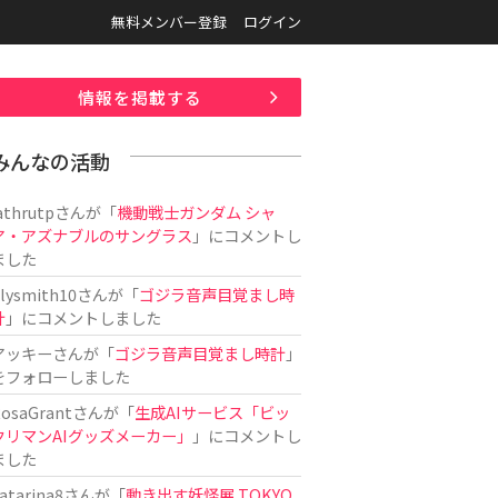
無料メンバー登録
ログイン
情報を掲載する
みんなの活動
athrutp
さんが「
機動戦士ガンダム シャ
ア・アズナブルのサングラス
」にコメントし
ました
ilysmith10
さんが「
ゴジラ音声目覚まし時
計
」にコメントしました
アッキー
さんが「
ゴジラ音声目覚まし時計
」
をフォローしました
osaGrant
さんが「
生成AIサービス「ビッ
クリマンAIグッズメーカー」
」にコメントし
ました
atarina8
さんが「
動き出す妖怪展 TOKYO