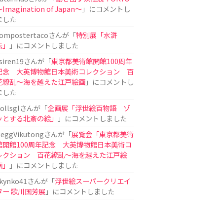
Imagination of Japan〜
」にコメントし
ました
ompostertaco
さんが「
特別展「水滸
伝」
」にコメントしました
siren19
さんが「
東京都美術館開館100周年
記念 大英博物館日本美術コレクション 百
花繚乱～海を越えた江戸絵画
」にコメントし
ました
ollsgl
さんが「
企画展「浮世絵百物語 ゾ
ッとする北斎の絵」
」にコメントしました
eggVikutong
さんが「
展覧会「東京都美術
館開館100周年記念 大英博物館日本美術コ
レクション 百花繚乱〜海を越えた江戸絵
画」
」にコメントしました
kynko41
さんが「
浮世絵スーパークリエイ
ター 歌川国芳展
」にコメントしました