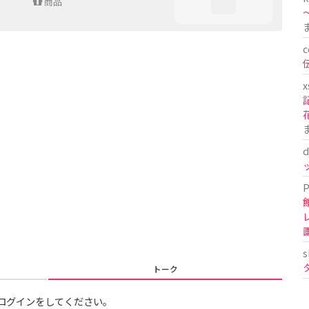
商品
〜
c
x
d
P
s
トーク
ログインをしてください。