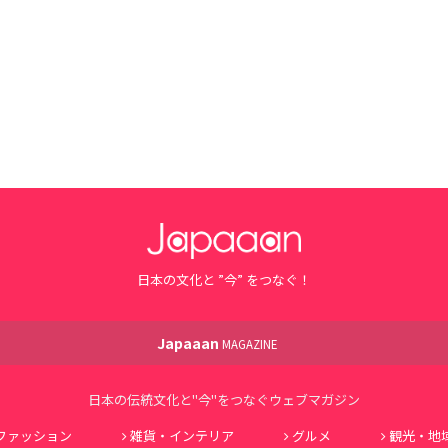
日本の文化と ”今” をつなぐ！
Japaaan
MAGAZINE
日本の伝統文化と"今"をつなぐウェブマガジン
ファッション
雑貨・インテリア
グルメ
観光・地