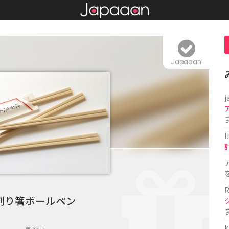
Japaaan!
j
l
R
割り箸ボールペン
k