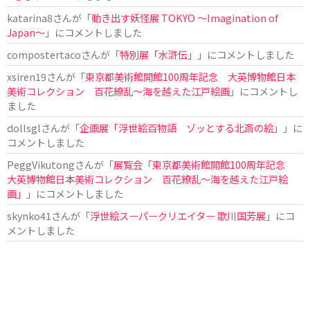
katarina8
さんが「
動き出す妖怪展 TOKYO 〜Imagination of
Japan〜
」にコメントしました
compostertaco
さんが「
特別展「水滸伝」
」にコメントしました
xsiren19
さんが「
東京都美術館開館100周年記念 大英博物館日本
美術コレクション 百花繚乱～海を越えた江戸絵画
」にコメントし
ました
dollsgl
さんが「
企画展「浮世絵百物語 ゾッとする北斎の絵」
」に
コメントしました
PeggVikutong
さんが「
展覧会「東京都美術館開館100周年記念
大英博物館日本美術コレクション 百花繚乱〜海を越えた江戸絵
画」
」にコメントしました
skynko41
さんが「
浮世絵スーパークリエイター 歌川国芳展
」にコ
メントしました