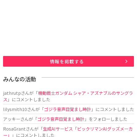
情報を掲載する
みんなの活動
jathrutp
さんが「
機動戦士ガンダム シャア・アズナブルのサングラ
ス
」にコメントしました
lilysmith10
さんが「
ゴジラ音声目覚まし時計
」にコメントしました
アッキー
さんが「
ゴジラ音声目覚まし時計
」をフォローしました
RosaGrant
さんが「
生成AIサービス「ビックリマンAIグッズメーカ
ー」
」にコメントしました