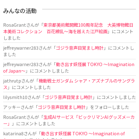
みんなの活動
RosaGrant
さんが「
東京都美術館開館100周年記念 大英博物館日
本美術コレクション 百花繚乱～海を越えた江戸絵画
」にコメント
しました
jeffreywarner283
さんが「
ゴジラ音声目覚まし時計
」にコメントし
ました
jeffreywarner283
さんが「
動き出す妖怪展 TOKYO 〜Imagination
of Japan〜
」にコメントしました
jathrutp
さんが「
機動戦士ガンダム シャア・アズナブルのサングラ
ス
」にコメントしました
lilysmith10
さんが「
ゴジラ音声目覚まし時計
」にコメントしました
アッキー
さんが「
ゴジラ音声目覚まし時計
」をフォローしました
RosaGrant
さんが「
生成AIサービス「ビックリマンAIグッズメーカ
ー」
」にコメントしました
katarina8
さんが「
動き出す妖怪展 TOKYO 〜Imagination of