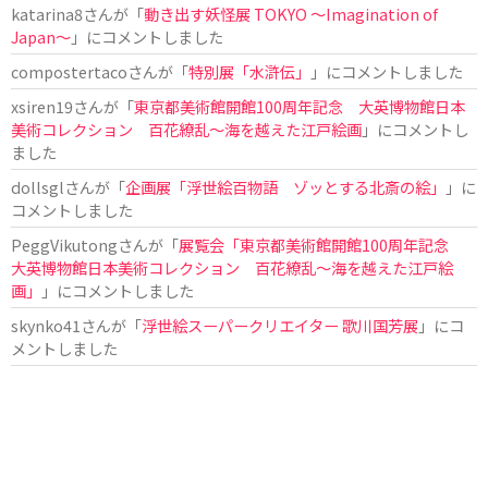
katarina8
さんが「
動き出す妖怪展 TOKYO 〜Imagination of
Japan〜
」にコメントしました
compostertaco
さんが「
特別展「水滸伝」
」にコメントしました
xsiren19
さんが「
東京都美術館開館100周年記念 大英博物館日本
美術コレクション 百花繚乱～海を越えた江戸絵画
」にコメントし
ました
dollsgl
さんが「
企画展「浮世絵百物語 ゾッとする北斎の絵」
」に
コメントしました
PeggVikutong
さんが「
展覧会「東京都美術館開館100周年記念
大英博物館日本美術コレクション 百花繚乱〜海を越えた江戸絵
画」
」にコメントしました
skynko41
さんが「
浮世絵スーパークリエイター 歌川国芳展
」にコ
メントしました