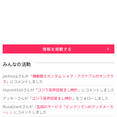
情報を掲載する
みんなの活動
jathrutp
さんが「
機動戦士ガンダム シャア・アズナブルのサングラ
ス
」にコメントしました
lilysmith10
さんが「
ゴジラ音声目覚まし時計
」にコメントしました
アッキー
さんが「
ゴジラ音声目覚まし時計
」をフォローしました
RosaGrant
さんが「
生成AIサービス「ビックリマンAIグッズメーカ
ー」
」にコメントしました