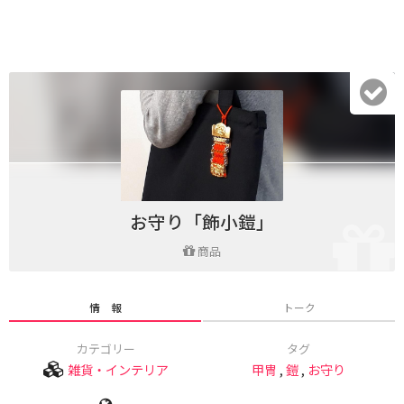
お守り「飾小鎧」
商品
情 報
トーク
カテゴリー
タグ
雑貨・インテリア
甲冑
,
鎧
,
お守り