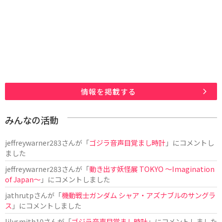
情報を掲載する
みんなの活動
jeffreywarner283
さんが「
ゴジラ音声目覚まし時計
」にコメントし
ました
jeffreywarner283
さんが「
動き出す妖怪展 TOKYO 〜Imagination
of Japan〜
」にコメントしました
jathrutp
さんが「
機動戦士ガンダム シャア・アズナブルのサングラ
ス
」にコメントしました
lilysmith10
さんが「
ゴジラ音声目覚まし時計
」にコメントしました