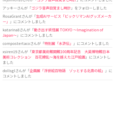
アッキー
さんが「
ゴジラ音声目覚まし時計
」をフォローしました
RosaGrant
さんが「
生成AIサービス「ビックリマンAIグッズメーカ
ー」
」にコメントしました
katarina8
さんが「
動き出す妖怪展 TOKYO 〜Imagination of
Japan〜
」にコメントしました
compostertaco
さんが「
特別展「水滸伝」
」にコメントしました
xsiren19
さんが「
東京都美術館開館100周年記念 大英博物館日本
美術コレクション 百花繚乱～海を越えた江戸絵画
」にコメントし
ました
dollsgl
さんが「
企画展「浮世絵百物語 ゾッとする北斎の絵」
」に
コメントしました