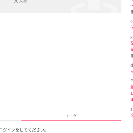
人物
〜
c
x
d
P
s
トーク
ログインをしてください。