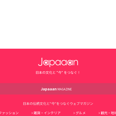
日本の文化と ”今” をつなぐ！
Japaaan
MAGAZINE
日本の伝統文化と"今"をつなぐウェブマガジン
ファッション
雑貨・インテリア
グルメ
観光・地