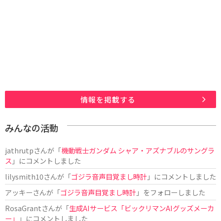
情報を掲載する
みんなの活動
jathrutp
さんが「
機動戦士ガンダム シャア・アズナブルのサングラ
ス
」にコメントしました
lilysmith10
さんが「
ゴジラ音声目覚まし時計
」にコメントしました
アッキー
さんが「
ゴジラ音声目覚まし時計
」をフォローしました
RosaGrant
さんが「
生成AIサービス「ビックリマンAIグッズメーカ
ー」
」にコメントしました