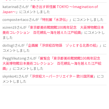
katarina8
さんが「
動き出す妖怪展 TOKYO 〜Imagination of
Japan〜
」にコメントしました
compostertaco
さんが「
特別展「水滸伝」
」にコメントしました
xsiren19
さんが「
東京都美術館開館100周年記念 大英博物館日本
美術コレクション 百花繚乱～海を越えた江戸絵画
」にコメントし
ました
dollsgl
さんが「
企画展「浮世絵百物語 ゾッとする北斎の絵」
」に
コメントしました
PeggVikutong
さんが「
展覧会「東京都美術館開館100周年記念
大英博物館日本美術コレクション 百花繚乱〜海を越えた江戸絵
画」
」にコメントしました
skynko41
さんが「
浮世絵スーパークリエイター 歌川国芳展
」にコ
メントしました