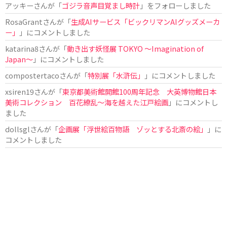
アッキー
さんが「
ゴジラ音声目覚まし時計
」をフォローしました
RosaGrant
さんが「
生成AIサービス「ビックリマンAIグッズメーカ
ー」
」にコメントしました
katarina8
さんが「
動き出す妖怪展 TOKYO 〜Imagination of
Japan〜
」にコメントしました
compostertaco
さんが「
特別展「水滸伝」
」にコメントしました
xsiren19
さんが「
東京都美術館開館100周年記念 大英博物館日本
美術コレクション 百花繚乱～海を越えた江戸絵画
」にコメントし
ました
dollsgl
さんが「
企画展「浮世絵百物語 ゾッとする北斎の絵」
」に
コメントしました