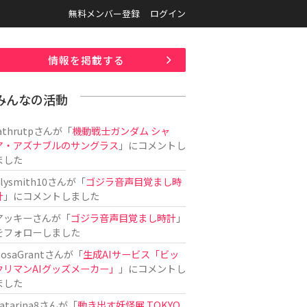
無料メンバー登録
ログイン
情報を掲載する
みんなの活動
athrutp
さんが「
機動戦士ガンダム シャ
ア・アズナブルのサングラス
」にコメントし
ました
ilysmith10
さんが「
ゴジラ音声目覚まし時
計
」にコメントしました
アッキー
さんが「
ゴジラ音声目覚まし時計
」
をフォローしました
osaGrant
さんが「
生成AIサービス「ビッ
クリマンAIグッズメーカー」
」にコメントし
ました
atarina8
さんが「
動き出す妖怪展 TOKYO