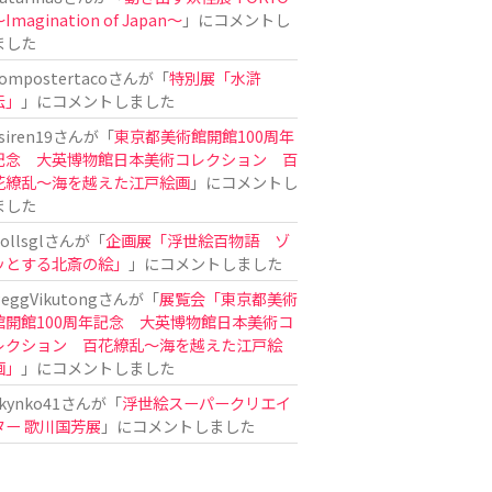
Imagination of Japan〜
」にコメントし
ました
ompostertaco
さんが「
特別展「水滸
伝」
」にコメントしました
siren19
さんが「
東京都美術館開館100周年
記念 大英博物館日本美術コレクション 百
花繚乱～海を越えた江戸絵画
」にコメントし
ました
ollsgl
さんが「
企画展「浮世絵百物語 ゾ
ッとする北斎の絵」
」にコメントしました
eggVikutong
さんが「
展覧会「東京都美術
館開館100周年記念 大英博物館日本美術コ
レクション 百花繚乱〜海を越えた江戸絵
画」
」にコメントしました
kynko41
さんが「
浮世絵スーパークリエイ
ター 歌川国芳展
」にコメントしました