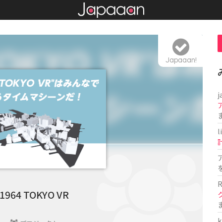
Japaaan!
j
l
R
1964 TOKYO VR
k