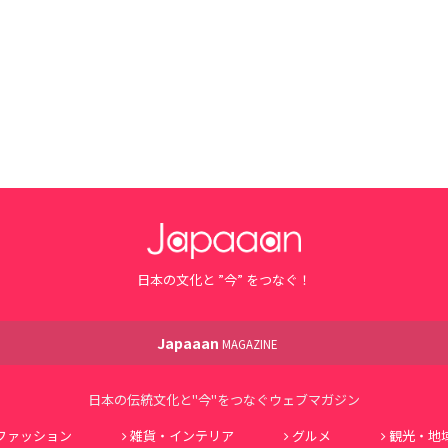
日本の文化と ”今” をつなぐ！
Japaaan
MAGAZINE
日本の伝統文化と"今"をつなぐウェブマガジン
ファッション
雑貨・インテリア
グルメ
観光・地