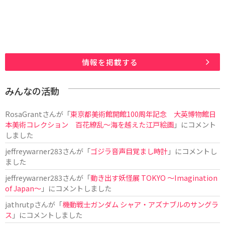
情報を掲載する
みんなの活動
RosaGrant
さんが「
東京都美術館開館100周年記念 大英博物館日
本美術コレクション 百花繚乱～海を越えた江戸絵画
」にコメント
しました
jeffreywarner283
さんが「
ゴジラ音声目覚まし時計
」にコメントし
ました
jeffreywarner283
さんが「
動き出す妖怪展 TOKYO 〜Imagination
of Japan〜
」にコメントしました
jathrutp
さんが「
機動戦士ガンダム シャア・アズナブルのサングラ
ス
」にコメントしました