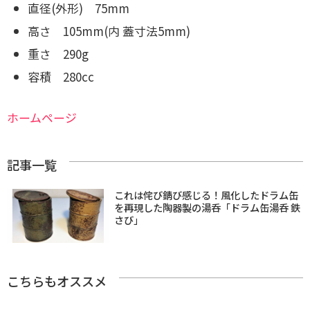
直径(外形) 75mm
高さ 105mm(内 蓋寸法5mm)
重さ 290g
容積 280cc
ホームページ
記事一覧
これは侘び錆び感じる！風化したドラム缶
を再現した陶器製の湯呑「ドラム缶湯呑 鉄
さび」
こちらもオススメ