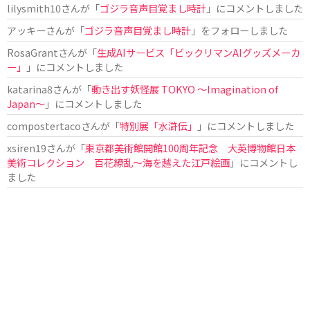
lilysmith10
さんが「
ゴジラ音声目覚まし時計
」にコメントしました
アッキー
さんが「
ゴジラ音声目覚まし時計
」をフォローしました
RosaGrant
さんが「
生成AIサービス「ビックリマンAIグッズメーカ
ー」
」にコメントしました
katarina8
さんが「
動き出す妖怪展 TOKYO 〜Imagination of
Japan〜
」にコメントしました
compostertaco
さんが「
特別展「水滸伝」
」にコメントしました
xsiren19
さんが「
東京都美術館開館100周年記念 大英博物館日本
美術コレクション 百花繚乱～海を越えた江戸絵画
」にコメントし
ました