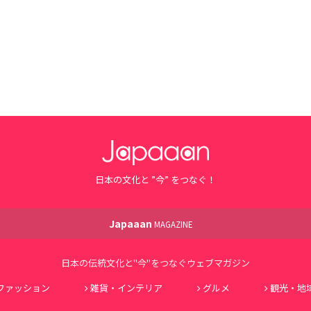
日本の文化と ”今” をつなぐ！
Japaaan
MAGAZINE
日本の伝統文化と"今"をつなぐウェブマガジン
ファッション
雑貨・インテリア
グルメ
観光・地