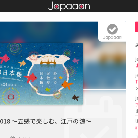
Japaaan!
j
j
T
j
橋 2018 ～五感で楽しむ、江戸の涼～
l