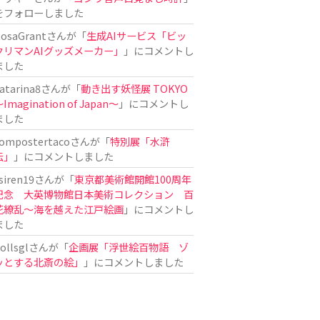
をフォローしました
osaGrant
さんが「
生成AIサービス「ビッ
クリマンAIグッズメーカー」
」にコメントし
ました
atarina8
さんが「
動き出す妖怪展 TOKYO
Imagination of Japan〜
」にコメントし
ました
ompostertaco
さんが「
特別展「水滸
伝」
」にコメントしました
siren19
さんが「
東京都美術館開館100周年
記念 大英博物館日本美術コレクション 百
花繚乱～海を越えた江戸絵画
」にコメントし
ました
ollsgl
さんが「
企画展「浮世絵百物語 ゾ
ッとする北斎の絵」
」にコメントしました