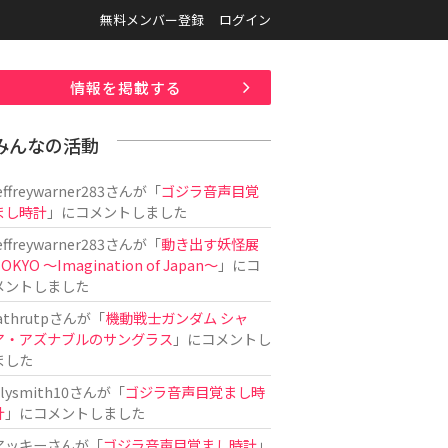
無料メンバー登録
ログイン
情報を掲載する
みんなの活動
effreywarner283
さんが「
ゴジラ音声目覚
まし時計
」にコメントしました
effreywarner283
さんが「
動き出す妖怪展
OKYO 〜Imagination of Japan〜
」にコ
メントしました
athrutp
さんが「
機動戦士ガンダム シャ
ア・アズナブルのサングラス
」にコメントし
ました
ilysmith10
さんが「
ゴジラ音声目覚まし時
計
」にコメントしました
アッキー
さんが「
ゴジラ音声目覚まし時計
」