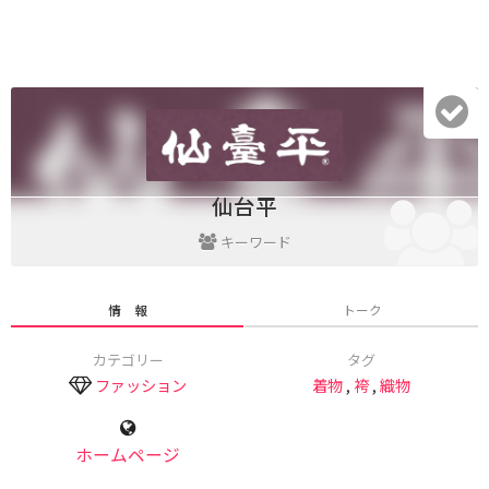
仙台平
キーワード
情 報
トーク
カテゴリー
タグ
ファッション
着物
,
袴
,
織物
ホームページ