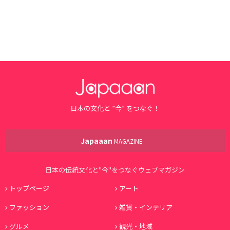
日本の文化と ”今” をつなぐ！
Japaaan
MAGAZINE
日本の伝統文化と"今"をつなぐウェブマガジン
トップページ
アート
ファッション
雑貨・インテリア
グルメ
観光・地域