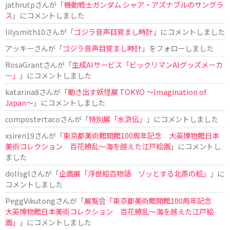
jathrutp
さんが「
機動戦士ガンダム シャア・アズナブルのサングラ
ス
」にコメントしました
lilysmith10
さんが「
ゴジラ音声目覚まし時計
」にコメントしました
アッキー
さんが「
ゴジラ音声目覚まし時計
」をフォローしました
RosaGrant
さんが「
生成AIサービス「ビックリマンAIグッズメーカ
ー」
」にコメントしました
katarina8
さんが「
動き出す妖怪展 TOKYO 〜Imagination of
Japan〜
」にコメントしました
compostertaco
さんが「
特別展「水滸伝」
」にコメントしました
xsiren19
さんが「
東京都美術館開館100周年記念 大英博物館日本
美術コレクション 百花繚乱～海を越えた江戸絵画
」にコメントし
ました
dollsgl
さんが「
企画展「浮世絵百物語 ゾッとする北斎の絵」
」に
コメントしました
PeggVikutong
さんが「
展覧会「東京都美術館開館100周年記念
大英博物館日本美術コレクション 百花繚乱〜海を越えた江戸絵
画」
」にコメントしました