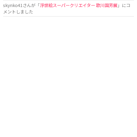
skynko41
さんが「
浮世絵スーパークリエイター 歌川国芳展
」にコ
メントしました