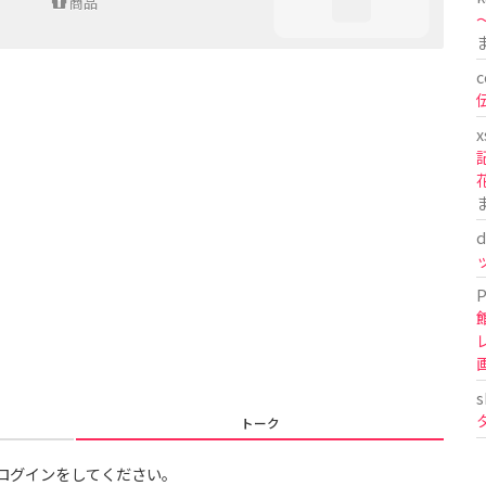
商品
〜
c
x
d
P
s
トーク
ログインをしてください。