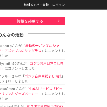
無料メンバー登録
ログイン
情報を掲載する
みんなの活動
athrutp
さんが「
機動戦士ガンダム シャ
ア・アズナブルのサングラス
」にコメントし
ました
ilysmith10
さんが「
ゴジラ音声目覚まし時
計
」にコメントしました
アッキー
さんが「
ゴジラ音声目覚まし時計
」
をフォローしました
osaGrant
さんが「
生成AIサービス「ビッ
クリマンAIグッズメーカー」
」にコメントし
ました
atarina8
さんが「
動き出す妖怪展 TOKYO