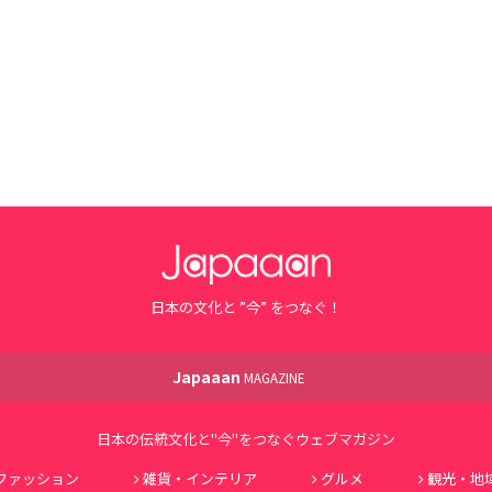
日本の文化と ”今” をつなぐ！
Japaaan
MAGAZINE
日本の伝統文化と"今"をつなぐウェブマガジン
ファッション
雑貨・インテリア
グルメ
観光・地