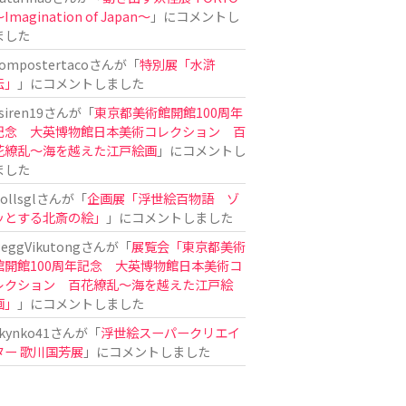
Imagination of Japan〜
」にコメントし
ました
ompostertaco
さんが「
特別展「水滸
伝」
」にコメントしました
siren19
さんが「
東京都美術館開館100周年
記念 大英博物館日本美術コレクション 百
花繚乱～海を越えた江戸絵画
」にコメントし
ました
ollsgl
さんが「
企画展「浮世絵百物語 ゾ
ッとする北斎の絵」
」にコメントしました
eggVikutong
さんが「
展覧会「東京都美術
館開館100周年記念 大英博物館日本美術コ
レクション 百花繚乱〜海を越えた江戸絵
画」
」にコメントしました
kynko41
さんが「
浮世絵スーパークリエイ
ター 歌川国芳展
」にコメントしました