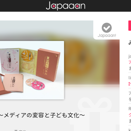
Japaaan!
j
l
R
 〜メディアの変容と子ども文化〜
k