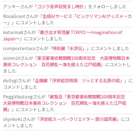
アッキー
さんが「
ゴジラ音声目覚まし時計
」をフォローしました
RosaGrant
さんが「
生成AIサービス「ビックリマンAIグッズメーカ
ー」
」にコメントしました
katarina8
さんが「
動き出す妖怪展 TOKYO 〜Imagination of
Japan〜
」にコメントしました
compostertaco
さんが「
特別展「水滸伝」
」にコメントしました
xsiren19
さんが「
東京都美術館開館100周年記念 大英博物館日本
美術コレクション 百花繚乱～海を越えた江戸絵画
」にコメントし
ました
dollsgl
さんが「
企画展「浮世絵百物語 ゾッとする北斎の絵」
」に
コメントしました
PeggVikutong
さんが「
展覧会「東京都美術館開館100周年記念
大英博物館日本美術コレクション 百花繚乱〜海を越えた江戸絵
画」
」にコメントしました
skynko41
さんが「
浮世絵スーパークリエイター 歌川国芳展
」にコ
メントしました