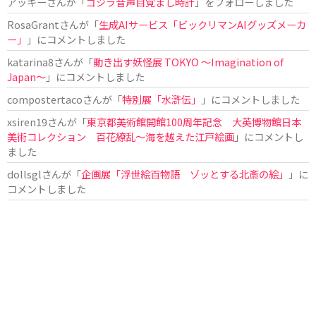
アッキー
さんが「
ゴジラ音声目覚まし時計
」をフォローしました
RosaGrant
さんが「
生成AIサービス「ビックリマンAIグッズメーカ
ー」
」にコメントしました
katarina8
さんが「
動き出す妖怪展 TOKYO 〜Imagination of
Japan〜
」にコメントしました
compostertaco
さんが「
特別展「水滸伝」
」にコメントしました
xsiren19
さんが「
東京都美術館開館100周年記念 大英博物館日本
美術コレクション 百花繚乱～海を越えた江戸絵画
」にコメントし
ました
dollsgl
さんが「
企画展「浮世絵百物語 ゾッとする北斎の絵」
」に
コメントしました