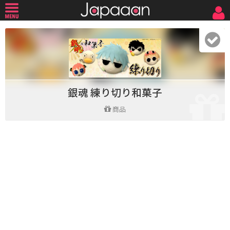
銀魂 練り切り和菓子
商品