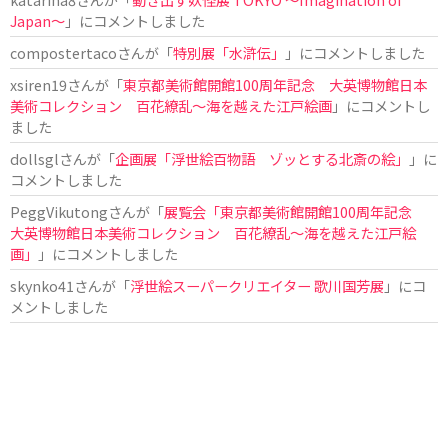
Japan〜
」にコメントしました
compostertaco
さんが「
特別展「水滸伝」
」にコメントしました
xsiren19
さんが「
東京都美術館開館100周年記念 大英博物館日本
美術コレクション 百花繚乱～海を越えた江戸絵画
」にコメントし
ました
dollsgl
さんが「
企画展「浮世絵百物語 ゾッとする北斎の絵」
」に
コメントしました
PeggVikutong
さんが「
展覧会「東京都美術館開館100周年記念
大英博物館日本美術コレクション 百花繚乱〜海を越えた江戸絵
画」
」にコメントしました
skynko41
さんが「
浮世絵スーパークリエイター 歌川国芳展
」にコ
メントしました