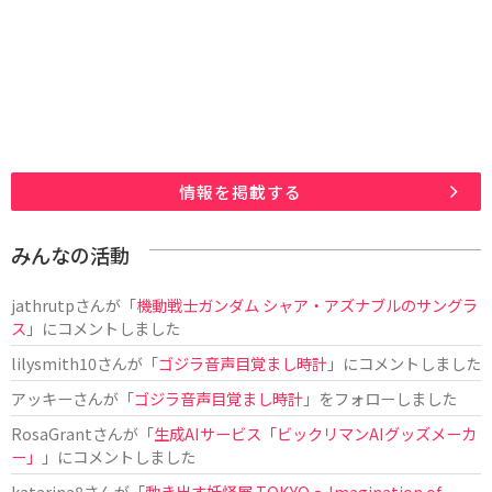
情報を掲載する
みんなの活動
jathrutp
さんが「
機動戦士ガンダム シャア・アズナブルのサングラ
ス
」にコメントしました
lilysmith10
さんが「
ゴジラ音声目覚まし時計
」にコメントしました
アッキー
さんが「
ゴジラ音声目覚まし時計
」をフォローしました
RosaGrant
さんが「
生成AIサービス「ビックリマンAIグッズメーカ
ー」
」にコメントしました
katarina8
さんが「
動き出す妖怪展 TOKYO 〜Imagination of