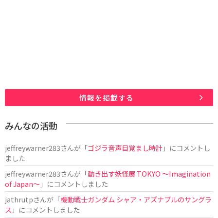
情報を掲載する
みんなの活動
jeffreywarner283
さんが「
ゴジラ音声目覚まし時計
」にコメントし
ました
jeffreywarner283
さんが「
動き出す妖怪展 TOKYO 〜Imagination
of Japan〜
」にコメントしました
jathrutp
さんが「
機動戦士ガンダム シャア・アズナブルのサングラ
ス
」にコメントしました