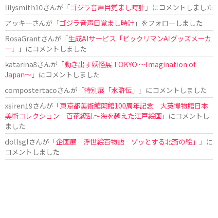
lilysmith10
さんが「
ゴジラ音声目覚まし時計
」にコメントしました
アッキー
さんが「
ゴジラ音声目覚まし時計
」をフォローしました
RosaGrant
さんが「
生成AIサービス「ビックリマンAIグッズメーカ
ー」
」にコメントしました
katarina8
さんが「
動き出す妖怪展 TOKYO 〜Imagination of
Japan〜
」にコメントしました
compostertaco
さんが「
特別展「水滸伝」
」にコメントしました
xsiren19
さんが「
東京都美術館開館100周年記念 大英博物館日本
美術コレクション 百花繚乱～海を越えた江戸絵画
」にコメントし
ました
dollsgl
さんが「
企画展「浮世絵百物語 ゾッとする北斎の絵」
」に
コメントしました