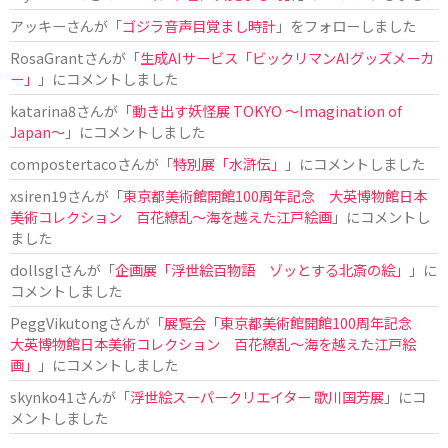
アッキー
さんが「
ゴジラ音声目覚まし時計
」をフォローしました
RosaGrant
さんが「
生成AIサービス「ビックリマンAIグッズメーカ
ー」
」にコメントしました
katarina8
さんが「
動き出す妖怪展 TOKYO 〜Imagination of
Japan〜
」にコメントしました
compostertaco
さんが「
特別展「水滸伝」
」にコメントしました
xsiren19
さんが「
東京都美術館開館100周年記念 大英博物館日本
美術コレクション 百花繚乱～海を越えた江戸絵画
」にコメントし
ました
dollsgl
さんが「
企画展「浮世絵百物語 ゾッとする北斎の絵」
」に
コメントしました
PeggVikutong
さんが「
展覧会「東京都美術館開館100周年記念
大英博物館日本美術コレクション 百花繚乱〜海を越えた江戸絵
画」
」にコメントしました
skynko41
さんが「
浮世絵スーパークリエイター 歌川国芳展
」にコ
メントしました