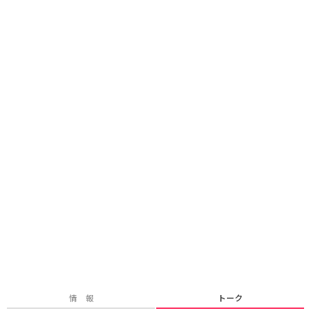
情 報
トーク