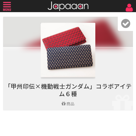
「甲州印伝×機動戦士ガンダム」コラボアイテ
ム６種
商品