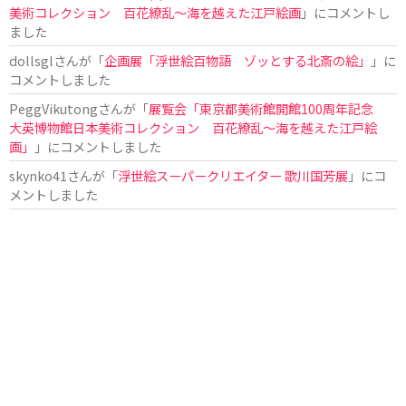
美術コレクション 百花繚乱～海を越えた江戸絵画
」にコメントし
ました
dollsgl
さんが「
企画展「浮世絵百物語 ゾッとする北斎の絵」
」に
コメントしました
PeggVikutong
さんが「
展覧会「東京都美術館開館100周年記念
大英博物館日本美術コレクション 百花繚乱〜海を越えた江戸絵
画」
」にコメントしました
skynko41
さんが「
浮世絵スーパークリエイター 歌川国芳展
」にコ
メントしました