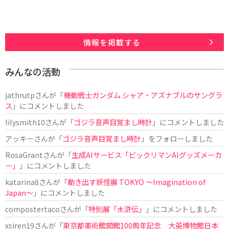
情報を掲載する
みんなの活動
jathrutp
さんが「
機動戦士ガンダム シャア・アズナブルのサングラ
ス
」にコメントしました
lilysmith10
さんが「
ゴジラ音声目覚まし時計
」にコメントしました
アッキー
さんが「
ゴジラ音声目覚まし時計
」をフォローしました
RosaGrant
さんが「
生成AIサービス「ビックリマンAIグッズメーカ
ー」
」にコメントしました
katarina8
さんが「
動き出す妖怪展 TOKYO 〜Imagination of
Japan〜
」にコメントしました
compostertaco
さんが「
特別展「水滸伝」
」にコメントしました
xsiren19
さんが「
東京都美術館開館100周年記念 大英博物館日本