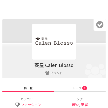
菱屋 Calen Blosso
ブランド
情 報
トーク
1
カテゴリー
タグ
ファッション
着物
,
草履