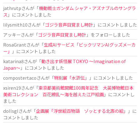
jathrutp
さんが「
機動戦士ガンダム シャア・アズナブルのサングラ
ス
」にコメントしました
lilysmith10
さんが「
ゴジラ音声目覚まし時計
」にコメントしました
アッキー
さんが「
ゴジラ音声目覚まし時計
」をフォローしました
RosaGrant
さんが「
生成AIサービス「ビックリマンAIグッズメーカ
ー」
」にコメントしました
katarina8
さんが「
動き出す妖怪展 TOKYO 〜Imagination of
Japan〜
」にコメントしました
compostertaco
さんが「
特別展「水滸伝」
」にコメントしました
xsiren19
さんが「
東京都美術館開館100周年記念 大英博物館日本
美術コレクション 百花繚乱～海を越えた江戸絵画
」にコメントし
ました
dollsgl
さんが「
企画展「浮世絵百物語 ゾッとする北斎の絵」
」に
コメントしました