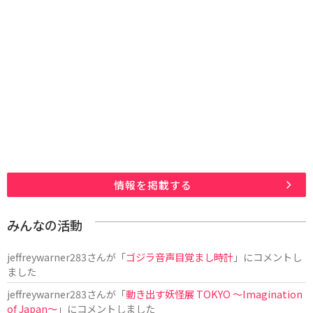
情報を掲載する
みんなの活動
jeffreywarner283
さんが「
ゴジラ音声目覚まし時計
」にコメントし
ました
jeffreywarner283
さんが「
動き出す妖怪展 TOKYO 〜Imagination
of Japan〜
」にコメントしました