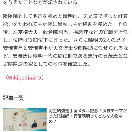
を与えたことなどが記されている。
陰陽師として名声を極めた晴明は、天文道で培った計算
能力をかわれて主計寮に異動し主計権助を務めた。その
後、左京権大夫、穀倉院別当、播磨守などの官職を歴任
し、位階は従四位下に昇った。さらに晴明の2人の息子
安倍吉昌と安倍吉平が天文博士や陰陽助に任ぜられるな
ど、安倍氏は晴明一代の間に師である忠行の賀茂氏と並
ぶ陰陽道の家としての地位を確立した。
（
Wikipediaより
）
記事一覧
羽生結弦選手金メダル記念！演技テーマだ
った陰陽師・安倍晴明ってどんな人物な
の？