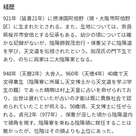
経歴
921年（延喜21年）に摂津国阿倍野（現・大阪市阿倍野
区）に生まれたとされる。また、生地については、奈良
県桜井市安倍とする伝承もある。幼少の頃については確
かな記録がないが、陰陽師賀茂忠行・保憲父子に陰陽道
を学び、天文道を伝授されたという。加茂氏の門下生で
あり、のちに両家は二大陰陽家となる。
948年（天暦2年）大舎人。960年（天徳4年）40歳で天
文得業生（陰陽寮に所属し天文博士から天文道を学ぶ学
生の職）であった晴明は村上天皇に占いを命ぜられてお
り、出世は遅れていたが占いの才能は既に貴族社会で認
められていたことが伺える。50歳頃、天文博士に任ぜら
れる。貞元2年（977年）、保憲が没した頃から陰陽道内
で頭角を現す。陰陽寮を束ねる陰陽頭に就任することは
無かったが、位階はその頭よりも上位にあった。