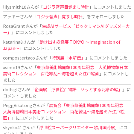
lilysmith10
さんが「
ゴジラ音声目覚まし時計
」にコメントしました
アッキー
さんが「
ゴジラ音声目覚まし時計
」をフォローしました
RosaGrant
さんが「
生成AIサービス「ビックリマンAIグッズメーカ
ー」
」にコメントしました
katarina8
さんが「
動き出す妖怪展 TOKYO 〜Imagination of
Japan〜
」にコメントしました
compostertaco
さんが「
特別展「水滸伝」
」にコメントしました
xsiren19
さんが「
東京都美術館開館100周年記念 大英博物館日本
美術コレクション 百花繚乱～海を越えた江戸絵画
」にコメントし
ました
dollsgl
さんが「
企画展「浮世絵百物語 ゾッとする北斎の絵」
」に
コメントしました
PeggVikutong
さんが「
展覧会「東京都美術館開館100周年記念
大英博物館日本美術コレクション 百花繚乱〜海を越えた江戸絵
画」
」にコメントしました
skynko41
さんが「
浮世絵スーパークリエイター 歌川国芳展
」にコ
メントしました