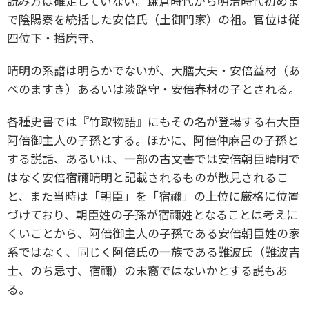
読み方は確定していない。鎌倉時代から明治時代初めま
で陰陽寮を統括した安倍氏（土御門家）の祖。官位は従
四位下・播磨守。
晴明の系譜は明らかでないが、大膳大夫・安倍益材（あ
べのますき）あるいは淡路守・安倍春材の子とされる。
各種史書では『竹取物語』にもその名が登場する右大臣
阿倍御主人の子孫とする。ほかに、阿倍仲麻呂の子孫と
する説話、あるいは、一部の古文書では安倍朝臣晴明で
はなく安倍宿禰晴明と記載されるものが散見されるこ
と、また当時は「朝臣」を「宿禰」の上位に厳格に位置
づけており、朝臣姓の子孫が宿禰姓となることは考えに
くいことから、阿倍御主人の子孫である安倍朝臣姓の家
系ではなく、同じく阿倍氏の一族である難波氏（難波吉
士、のち忌寸、宿禰）の末裔ではないかとする説もあ
る。