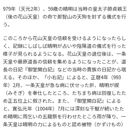
979年（天元2年）、59歳の晴明は当時の皇太子師貞親王
（後の花山天皇）の命で那智山の天狗を封ずる儀式を行
う。
このころから花山天皇の信頼を受けるようになったらし
く、記録にしばしば晴明が占いや陰陽道の儀式を行った
様子が見られるようになる。花山天皇の退位後は、一条
天皇や藤原道長の信頼を集めるようになったことが、道
長の日記『御堂関白記』などの当時の貴族の日記から覗
える。そのほか、『小右記』によると、正暦4年（993
年）2月、一条天皇が急な病に伏せった折、晴明が禊
（みそぎ）を奉仕したところ、たちまち病は回復したた
め正五位上に叙された。また、『御堂関白記』による
と、寛弘元年（1004年）7月には深刻な干魃が続いたた
め晴明に雨乞いの五龍祭を行わせたところ雨が降り、一
条天皇は晴明の力によるものと認め被物（かずけもの）