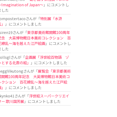
Imagination of Japan〜
」にコメントし
ました
ompostertaco
さんが「
特別展「水滸
伝」
」にコメントしました
siren19
さんが「
東京都美術館開館100周年
記念 大英博物館日本美術コレクション 百
花繚乱～海を越えた江戸絵画
」にコメントし
ました
ollsgl
さんが「
企画展「浮世絵百物語 ゾ
ッとする北斎の絵」
」にコメントしました
eggVikutong
さんが「
展覧会「東京都美術
館開館100周年記念 大英博物館日本美術コ
レクション 百花繚乱〜海を越えた江戸絵
画」
」にコメントしました
kynko41
さんが「
浮世絵スーパークリエイ
ター 歌川国芳展
」にコメントしました