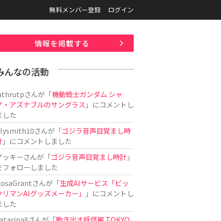
無料メンバー登録
ログイン
情報を掲載する
みんなの活動
athrutp
さんが「
機動戦士ガンダム シャ
ア・アズナブルのサングラス
」にコメントし
ました
ilysmith10
さんが「
ゴジラ音声目覚まし時
計
」にコメントしました
アッキー
さんが「
ゴジラ音声目覚まし時計
」
をフォローしました
osaGrant
さんが「
生成AIサービス「ビッ
クリマンAIグッズメーカー」
」にコメントし
ました
atarina8
さんが「
動き出す妖怪展 TOKYO