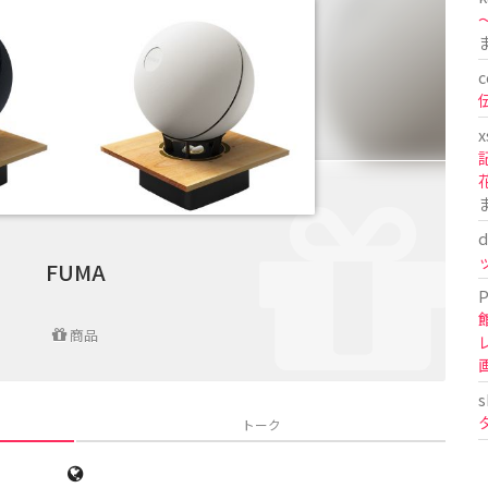
〜
c
x
d
FUMA
P
商品
s
トーク