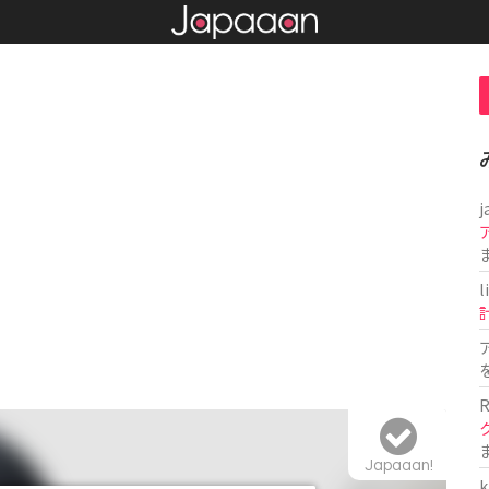
j
l
R
Japaaan!
k