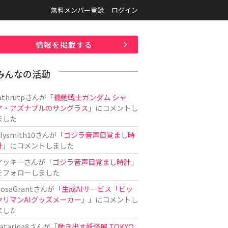
無料メンバー登録
ログイン
情報を掲載する
みんなの活動
athrutp
さんが「
機動戦士ガンダム シャ
ア・アズナブルのサングラス
」にコメントし
ました
ilysmith10
さんが「
ゴジラ音声目覚まし時
計
」にコメントしました
アッキー
さんが「
ゴジラ音声目覚まし時計
」
をフォローしました
osaGrant
さんが「
生成AIサービス「ビッ
クリマンAIグッズメーカー」
」にコメントし
ました
atarina8
さんが「
動き出す妖怪展 TOKYO