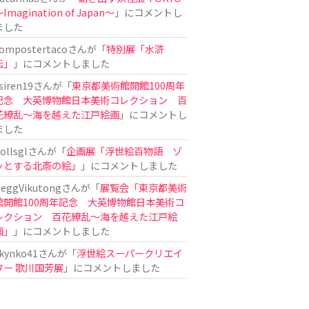
Imagination of Japan〜
」にコメントし
ました
ompostertaco
さんが「
特別展「水滸
伝」
」にコメントしました
siren19
さんが「
東京都美術館開館100周年
記念 大英博物館日本美術コレクション 百
花繚乱～海を越えた江戸絵画
」にコメントし
ました
ollsgl
さんが「
企画展「浮世絵百物語 ゾ
ッとする北斎の絵」
」にコメントしました
eggVikutong
さんが「
展覧会「東京都美術
館開館100周年記念 大英博物館日本美術コ
レクション 百花繚乱〜海を越えた江戸絵
画」
」にコメントしました
kynko41
さんが「
浮世絵スーパークリエイ
ター 歌川国芳展
」にコメントしました