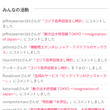
みんなの活動
jeffreywarner283
さんが「
ゴジラ音声目覚まし時計
」にコメントし
ました
jeffreywarner283
さんが「
動き出す妖怪展 TOKYO 〜Imagination
of Japan〜
」にコメントしました
jathrutp
さんが「
機動戦士ガンダム シャア・アズナブルのサングラ
ス
」にコメントしました
lilysmith10
さんが「
ゴジラ音声目覚まし時計
」にコメントしました
アッキー
さんが「
ゴジラ音声目覚まし時計
」をフォローしました
RosaGrant
さんが「
生成AIサービス「ビックリマンAIグッズメーカ
ー」
」にコメントしました
katarina8
さんが「
動き出す妖怪展 TOKYO 〜Imagination of
Japan〜
」にコメントしました
compostertaco
さんが「
特別展「水滸伝」
」にコメントしました
xsiren19
さんが「
東京都美術館開館100周年記念 大英博物館日本