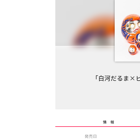
「白河だるま×ビ
情 報
発売日