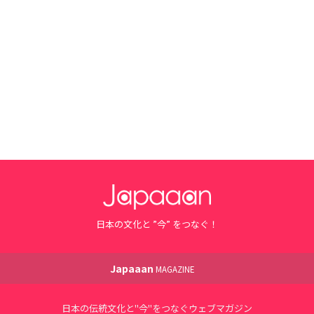
日本の文化と ”今” をつなぐ！
Japaaan
MAGAZINE
日本の伝統文化と"今"をつなぐウェブマガジン