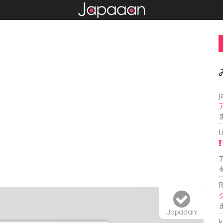
j
l
R
Japaaan!
k