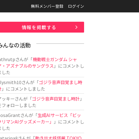
無料メンバー登録
ログイン
情報を掲載する
みんなの活動
athrutp
さんが「
機動戦士ガンダム シャ
ア・アズナブルのサングラス
」にコメントし
ました
ilysmith10
さんが「
ゴジラ音声目覚まし時
計
」にコメントしました
アッキー
さんが「
ゴジラ音声目覚まし時計
」
をフォローしました
osaGrant
さんが「
生成AIサービス「ビッ
クリマンAIグッズメーカー」
」にコメントし
ました
atarina8
さんが「
動き出す妖怪展 TOKYO