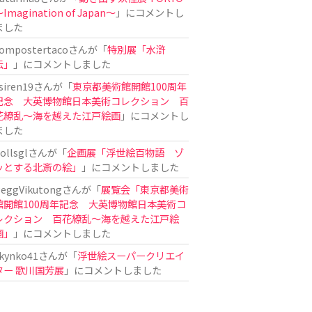
Imagination of Japan〜
」にコメントし
ました
ompostertaco
さんが「
特別展「水滸
伝」
」にコメントしました
siren19
さんが「
東京都美術館開館100周年
記念 大英博物館日本美術コレクション 百
花繚乱～海を越えた江戸絵画
」にコメントし
ました
ollsgl
さんが「
企画展「浮世絵百物語 ゾ
ッとする北斎の絵」
」にコメントしました
eggVikutong
さんが「
展覧会「東京都美術
館開館100周年記念 大英博物館日本美術コ
レクション 百花繚乱〜海を越えた江戸絵
画」
」にコメントしました
kynko41
さんが「
浮世絵スーパークリエイ
ター 歌川国芳展
」にコメントしました