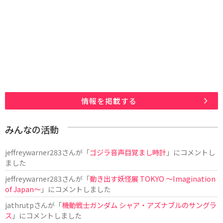
情報を掲載する
みんなの活動
jeffreywarner283
さんが「
ゴジラ音声目覚まし時計
」にコメントし
ました
jeffreywarner283
さんが「
動き出す妖怪展 TOKYO 〜Imagination
of Japan〜
」にコメントしました
jathrutp
さんが「
機動戦士ガンダム シャア・アズナブルのサングラ
ス
」にコメントしました