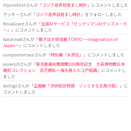
lilysmith10
さんが「
ゴジラ音声目覚まし時計
」にコメントしました
アッキー
さんが「
ゴジラ音声目覚まし時計
」をフォローしました
RosaGrant
さんが「
生成AIサービス「ビックリマンAIグッズメーカ
ー」
」にコメントしました
katarina8
さんが「
動き出す妖怪展 TOKYO 〜Imagination of
Japan〜
」にコメントしました
compostertaco
さんが「
特別展「水滸伝」
」にコメントしました
xsiren19
さんが「
東京都美術館開館100周年記念 大英博物館日本
美術コレクション 百花繚乱～海を越えた江戸絵画
」にコメントし
ました
dollsgl
さんが「
企画展「浮世絵百物語 ゾッとする北斎の絵」
」に
コメントしました