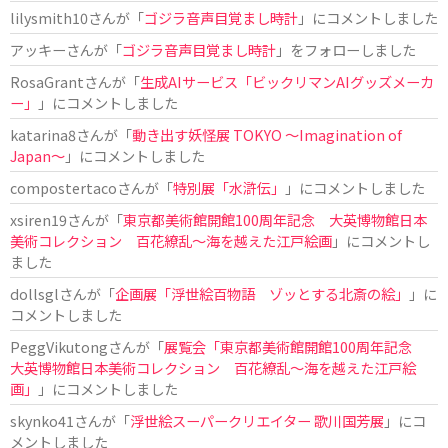
lilysmith10
さんが「
ゴジラ音声目覚まし時計
」にコメントしました
アッキー
さんが「
ゴジラ音声目覚まし時計
」をフォローしました
RosaGrant
さんが「
生成AIサービス「ビックリマンAIグッズメーカ
ー」
」にコメントしました
katarina8
さんが「
動き出す妖怪展 TOKYO 〜Imagination of
Japan〜
」にコメントしました
compostertaco
さんが「
特別展「水滸伝」
」にコメントしました
xsiren19
さんが「
東京都美術館開館100周年記念 大英博物館日本
美術コレクション 百花繚乱～海を越えた江戸絵画
」にコメントし
ました
dollsgl
さんが「
企画展「浮世絵百物語 ゾッとする北斎の絵」
」に
コメントしました
PeggVikutong
さんが「
展覧会「東京都美術館開館100周年記念
大英博物館日本美術コレクション 百花繚乱〜海を越えた江戸絵
画」
」にコメントしました
skynko41
さんが「
浮世絵スーパークリエイター 歌川国芳展
」にコ
メントしました