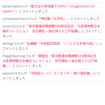
katarina8
さんが「
動き出す妖怪展 TOKYO 〜Imagination of
Japan〜
」にコメントしました
compostertaco
さんが「
特別展「水滸伝」
」にコメントしました
xsiren19
さんが「
東京都美術館開館100周年記念 大英博物館日本
美術コレクション 百花繚乱～海を越えた江戸絵画
」にコメントし
ました
dollsgl
さんが「
企画展「浮世絵百物語 ゾッとする北斎の絵」
」に
コメントしました
PeggVikutong
さんが「
展覧会「東京都美術館開館100周年記念
大英博物館日本美術コレクション 百花繚乱〜海を越えた江戸絵
画」
」にコメントしました
skynko41
さんが「
浮世絵スーパークリエイター 歌川国芳展
」にコ
メントしました