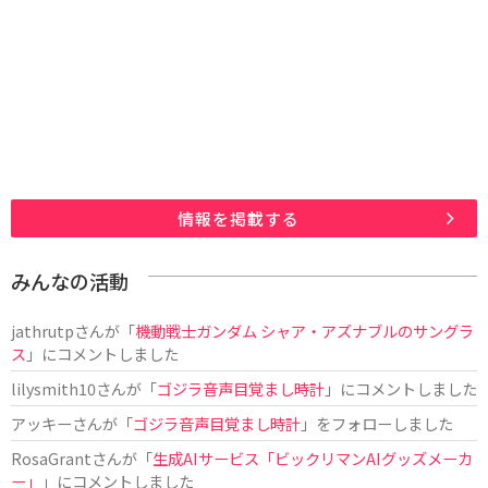
情報を掲載する
みんなの活動
jathrutp
さんが「
機動戦士ガンダム シャア・アズナブルのサングラ
ス
」にコメントしました
lilysmith10
さんが「
ゴジラ音声目覚まし時計
」にコメントしました
アッキー
さんが「
ゴジラ音声目覚まし時計
」をフォローしました
RosaGrant
さんが「
生成AIサービス「ビックリマンAIグッズメーカ
ー」
」にコメントしました