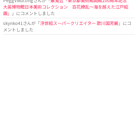
PeggVikutong
さんが「
展覧会「東京都美術館開館100周年記念
大英博物館日本美術コレクション 百花繚乱〜海を越えた江戸絵
画」
」にコメントしました
skynko41
さんが「
浮世絵スーパークリエイター 歌川国芳展
」にコ
メントしました