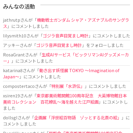
みんなの活動
jathrutp
さんが「
機動戦士ガンダム シャア・アズナブルのサングラ
ス
」にコメントしました
lilysmith10
さんが「
ゴジラ音声目覚まし時計
」にコメントしました
アッキー
さんが「
ゴジラ音声目覚まし時計
」をフォローしました
RosaGrant
さんが「
生成AIサービス「ビックリマンAIグッズメーカ
ー」
」にコメントしました
katarina8
さんが「
動き出す妖怪展 TOKYO 〜Imagination of
Japan〜
」にコメントしました
compostertaco
さんが「
特別展「水滸伝」
」にコメントしました
xsiren19
さんが「
東京都美術館開館100周年記念 大英博物館日本
美術コレクション 百花繚乱～海を越えた江戸絵画
」にコメントし
ました
dollsgl
さんが「
企画展「浮世絵百物語 ゾッとする北斎の絵」
」に
コメントしました