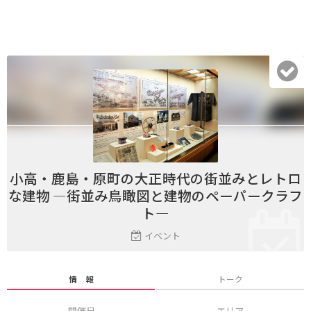
小高・鹿島・原町の大正時代の街並みとレトロ
な建物 ―街並み鳥瞰図と建物のペーパークラフ
ト―
イベント
情 報
トーク
開催日
エリア