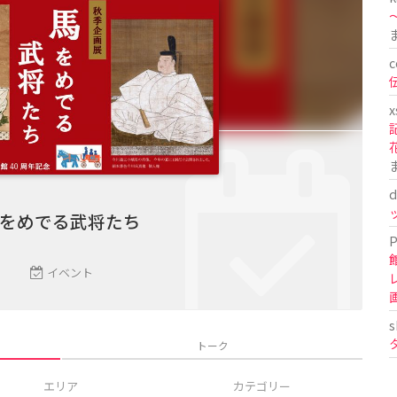
〜
c
x
d
をめでる武将たち
P
イベント
s
トーク
エリア
カテゴリー