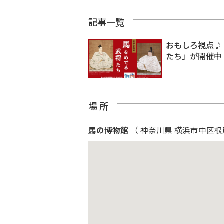
記事一覧
おもしろ視点♪
たち」が開催中
場 所
馬の博物館
（ 神奈川県 横浜市中区根岸