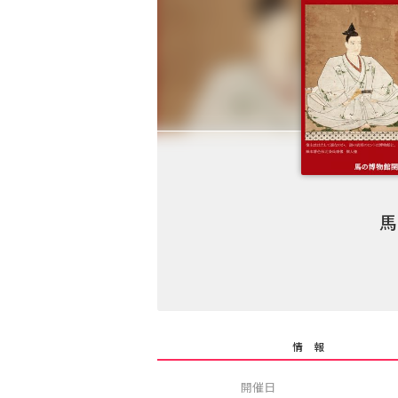
馬
情 報
開催日