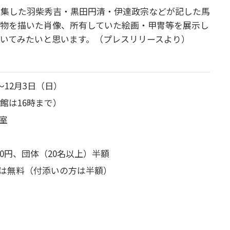
収集した羽柴秀吉・黒田円清・伊達政宗などが記した馬
人物を描いた肖像、所有していた絵画・甲冑等を展示し
いてみたいと思います。（プレスリリースより）
～12月3日（日）
入館は16時まで）
室
30円、団体（20名以上）半額
は無料（付添いの方は半額）