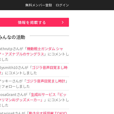
無料メンバー登録
ログイン
情報を掲載する
みんなの活動
athrutp
さんが「
機動戦士ガンダム シャ
ア・アズナブルのサングラス
」にコメントし
ました
ilysmith10
さんが「
ゴジラ音声目覚まし時
計
」にコメントしました
アッキー
さんが「
ゴジラ音声目覚まし時計
」
をフォローしました
osaGrant
さんが「
生成AIサービス「ビッ
クリマンAIグッズメーカー」
」にコメントし
ました
atarina8
さんが「
動き出す妖怪展 TOKYO