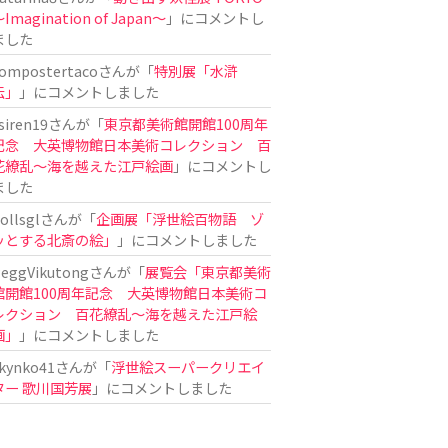
Imagination of Japan〜
」にコメントし
ました
ompostertaco
さんが「
特別展「水滸
伝」
」にコメントしました
siren19
さんが「
東京都美術館開館100周年
記念 大英博物館日本美術コレクション 百
花繚乱～海を越えた江戸絵画
」にコメントし
ました
ollsgl
さんが「
企画展「浮世絵百物語 ゾ
ッとする北斎の絵」
」にコメントしました
eggVikutong
さんが「
展覧会「東京都美術
館開館100周年記念 大英博物館日本美術コ
レクション 百花繚乱〜海を越えた江戸絵
画」
」にコメントしました
kynko41
さんが「
浮世絵スーパークリエイ
ター 歌川国芳展
」にコメントしました