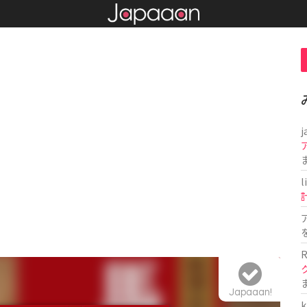
j
l
R
Japaaan!
k