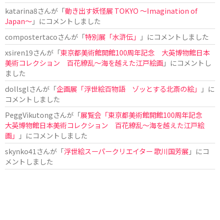
katarina8
さんが「
動き出す妖怪展 TOKYO 〜Imagination of
Japan〜
」にコメントしました
compostertaco
さんが「
特別展「水滸伝」
」にコメントしました
xsiren19
さんが「
東京都美術館開館100周年記念 大英博物館日本
美術コレクション 百花繚乱～海を越えた江戸絵画
」にコメントし
ました
dollsgl
さんが「
企画展「浮世絵百物語 ゾッとする北斎の絵」
」に
コメントしました
PeggVikutong
さんが「
展覧会「東京都美術館開館100周年記念
大英博物館日本美術コレクション 百花繚乱〜海を越えた江戸絵
画」
」にコメントしました
skynko41
さんが「
浮世絵スーパークリエイター 歌川国芳展
」にコ
メントしました