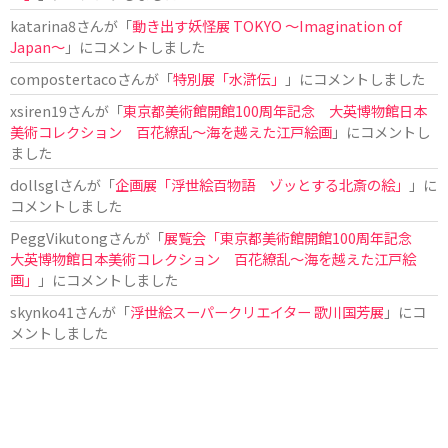
katarina8
さんが「
動き出す妖怪展 TOKYO 〜Imagination of
Japan〜
」にコメントしました
compostertaco
さんが「
特別展「水滸伝」
」にコメントしました
xsiren19
さんが「
東京都美術館開館100周年記念 大英博物館日本
美術コレクション 百花繚乱～海を越えた江戸絵画
」にコメントし
ました
dollsgl
さんが「
企画展「浮世絵百物語 ゾッとする北斎の絵」
」に
コメントしました
PeggVikutong
さんが「
展覧会「東京都美術館開館100周年記念
大英博物館日本美術コレクション 百花繚乱〜海を越えた江戸絵
画」
」にコメントしました
skynko41
さんが「
浮世絵スーパークリエイター 歌川国芳展
」にコ
メントしました