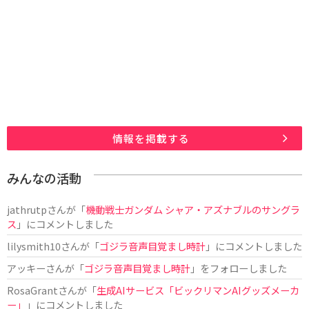
情報を掲載する
みんなの活動
jathrutp
さんが「
機動戦士ガンダム シャア・アズナブルのサングラ
ス
」にコメントしました
lilysmith10
さんが「
ゴジラ音声目覚まし時計
」にコメントしました
アッキー
さんが「
ゴジラ音声目覚まし時計
」をフォローしました
RosaGrant
さんが「
生成AIサービス「ビックリマンAIグッズメーカ
ー」
」にコメントしました