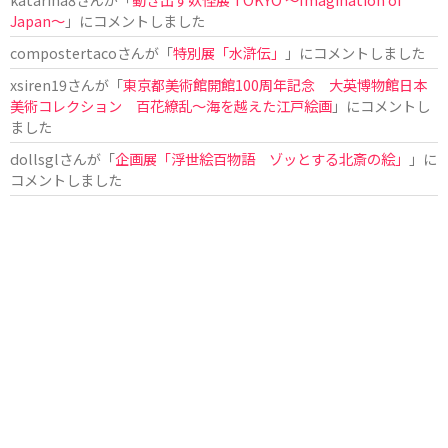
Japan〜
」にコメントしました
compostertaco
さんが「
特別展「水滸伝」
」にコメントしました
xsiren19
さんが「
東京都美術館開館100周年記念 大英博物館日本
美術コレクション 百花繚乱～海を越えた江戸絵画
」にコメントし
ました
dollsgl
さんが「
企画展「浮世絵百物語 ゾッとする北斎の絵」
」に
コメントしました