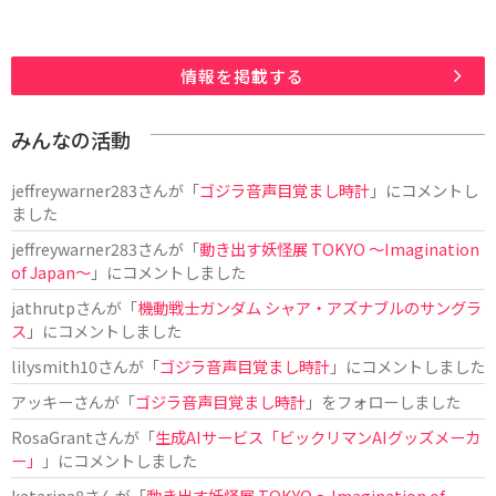
情報を掲載する
みんなの活動
jeffreywarner283
さんが「
ゴジラ音声目覚まし時計
」にコメントし
ました
jeffreywarner283
さんが「
動き出す妖怪展 TOKYO 〜Imagination
of Japan〜
」にコメントしました
jathrutp
さんが「
機動戦士ガンダム シャア・アズナブルのサングラ
ス
」にコメントしました
lilysmith10
さんが「
ゴジラ音声目覚まし時計
」にコメントしました
アッキー
さんが「
ゴジラ音声目覚まし時計
」をフォローしました
RosaGrant
さんが「
生成AIサービス「ビックリマンAIグッズメーカ
ー」
」にコメントしました
katarina8
さんが「
動き出す妖怪展 TOKYO 〜Imagination of