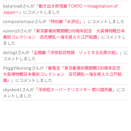
katarina8
さんが「
動き出す妖怪展 TOKYO 〜Imagination of
Japan〜
」にコメントしました
compostertaco
さんが「
特別展「水滸伝」
」にコメントしました
xsiren19
さんが「
東京都美術館開館100周年記念 大英博物館日本
美術コレクション 百花繚乱～海を越えた江戸絵画
」にコメントし
ました
dollsgl
さんが「
企画展「浮世絵百物語 ゾッとする北斎の絵」
」に
コメントしました
PeggVikutong
さんが「
展覧会「東京都美術館開館100周年記念
大英博物館日本美術コレクション 百花繚乱〜海を越えた江戸絵
画」
」にコメントしました
skynko41
さんが「
浮世絵スーパークリエイター 歌川国芳展
」にコ
メントしました