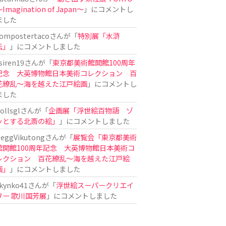
Imagination of Japan〜
」にコメントし
ました
ompostertaco
さんが「
特別展「水滸
伝」
」にコメントしました
siren19
さんが「
東京都美術館開館100周年
記念 大英博物館日本美術コレクション 百
花繚乱～海を越えた江戸絵画
」にコメントし
ました
ollsgl
さんが「
企画展「浮世絵百物語 ゾ
ッとする北斎の絵」
」にコメントしました
eggVikutong
さんが「
展覧会「東京都美術
館開館100周年記念 大英博物館日本美術コ
レクション 百花繚乱〜海を越えた江戸絵
画」
」にコメントしました
kynko41
さんが「
浮世絵スーパークリエイ
ター 歌川国芳展
」にコメントしました