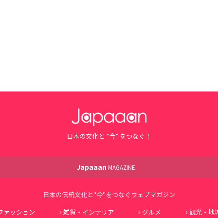
日本の文化と ”今” をつなぐ！
Japaaan
MAGAZINE
日本の伝統文化と"今"をつなぐウェブマガジン
ファッション
雑貨・インテリア
グルメ
観光・地