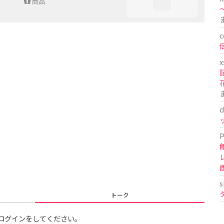
商品
〜
c
x
d
P
s
トーク
ログインをしてください。