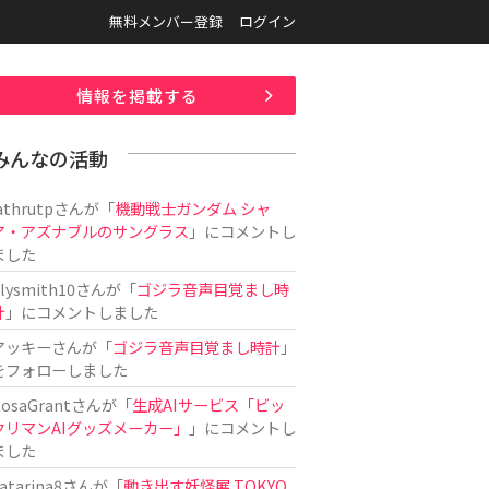
無料メンバー登録
ログイン
情報を掲載する
みんなの活動
athrutp
さんが「
機動戦士ガンダム シャ
ア・アズナブルのサングラス
」にコメントし
ました
ilysmith10
さんが「
ゴジラ音声目覚まし時
計
」にコメントしました
アッキー
さんが「
ゴジラ音声目覚まし時計
」
をフォローしました
osaGrant
さんが「
生成AIサービス「ビッ
クリマンAIグッズメーカー」
」にコメントし
ました
atarina8
さんが「
動き出す妖怪展 TOKYO