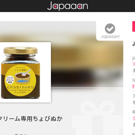
Japaaan!
j
l
R
クリーム専用ちょびぬか
k