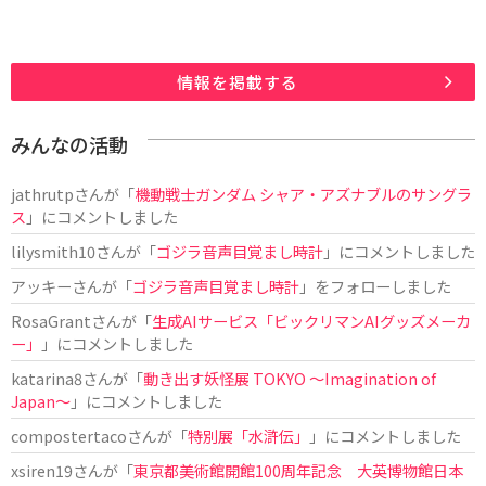
情報を掲載する
みんなの活動
jathrutp
さんが「
機動戦士ガンダム シャア・アズナブルのサングラ
ス
」にコメントしました
lilysmith10
さんが「
ゴジラ音声目覚まし時計
」にコメントしました
アッキー
さんが「
ゴジラ音声目覚まし時計
」をフォローしました
RosaGrant
さんが「
生成AIサービス「ビックリマンAIグッズメーカ
ー」
」にコメントしました
katarina8
さんが「
動き出す妖怪展 TOKYO 〜Imagination of
Japan〜
」にコメントしました
compostertaco
さんが「
特別展「水滸伝」
」にコメントしました
xsiren19
さんが「
東京都美術館開館100周年記念 大英博物館日本