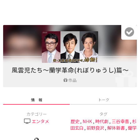
風雲児たち～蘭学革命(れぼりゅうし)篇～
作品
情 報
トーク
カテゴリー
タグ
エンタメ
歴史
,
NHK
,
時代劇
,
三谷幸喜
,
杉
田玄白
,
前野良沢
,
解体新書
,
蘭学