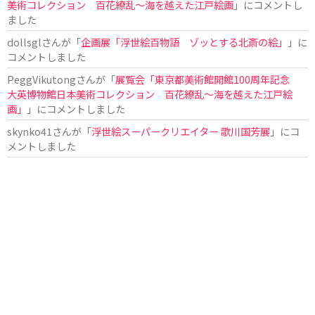
美術コレクション 百花繚乱～海を越えた江戸絵画
」にコメントし
ました
dollsgl
さんが「
企画展「浮世絵百物語 ゾッとする北斎の絵」
」に
コメントしました
PeggVikutong
さんが「
展覧会「東京都美術館開館100周年記念
大英博物館日本美術コレクション 百花繚乱〜海を越えた江戸絵
画」
」にコメントしました
skynko41
さんが「
浮世絵スーパークリエイター 歌川国芳展
」にコ
メントしました