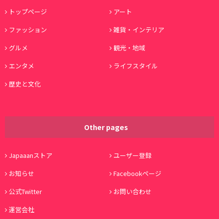
トップページ
アート
ファッション
雑貨・インテリア
グルメ
観光・地域
エンタメ
ライフスタイル
歴史と文化
Other pages
Japaaanストア
ユーザー登録
お知らせ
Facebookページ
公式Twitter
お問い合わせ
運営会社