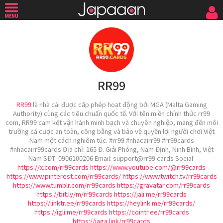
RR99
RR99
là nhà cái được cấp phép hoạt động bởi MGA (Malta Gaming
Authority) cùng các tiêu chuẩn quốc tế. Với tên miền chính thức rr99
com, RR99 cam kết vận hành minh bạch và chuyên nghiệp, mang đến môi
trường cá cược an toàn, công bằng và bảo vệ quyền lợi người chơi Việt
Nam một cách nghiêm túc. #rr99 #nhacairr99 #rr99cards
#nhacairr99cards Địa chỉ: 165 Đ. Giải Phóng, Nam Định, Ninh Bình, Việt
Nam SĐT: 0906100206 Email: support@rr99.cards Social:
https://x.com/rr99cards
https://www.youtube.com/@rr99cards
https://www.pinterest.com/rr99cards/
https://www.twitch.tv/rr99cards
https://www.tumblr.com/rr99cards
https://gravatar.com/rr99cards
https://bit.ly/m/rr99cards
https://jali.me/rr99cards
https://linktr.ee/rr99cards
https://heylink.me/rr99cards/
https://igli.me/rr99cards
https://cointr.ee/rr99cards
https://jaga.link/rr99cards