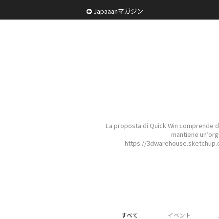
Japaaanマガジン
La proposta di Quick Win comprende dive
mantiene un’org
https://3dwarehouse.sketchup.c
すべて
イベント