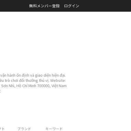
無料メンバー登録
ログイン
vận hành ổn định và giao diện hiện đại.
u trò chơi đổi thưởng thú vị. Website:
 Sơn Nhì, Hồ Chí Minh 700000, Việt Nam
t
クト
ブランド
キーワード