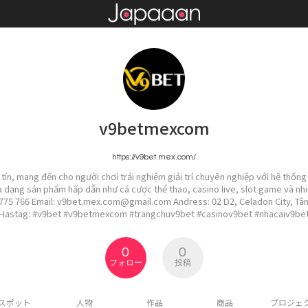
v9betmexcom
https://v9bet.mex.com/
 tín, mang đến cho người chơi trải nghiệm giải trí chuyên nghiệp với hệ thống 
a dạng sản phẩm hấp dẫn như cá cược thể thao, casino live, slot game và nhiề
775 766 Email: v9bet.mex.com@gmail.com Andress: 02 D2, Celadon City, Tân
Hastag: #v9bet #v9betmexcom #trangchuv9bet #casinov9bet #nhacaiv9be
0
0
フォロー
投稿
スポット
人物
作品
商品
プロジェ