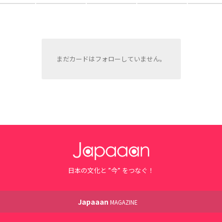
まだカードはフォローしていません。
日本の文化と ”今” をつなぐ！
Japaaan
MAGAZINE