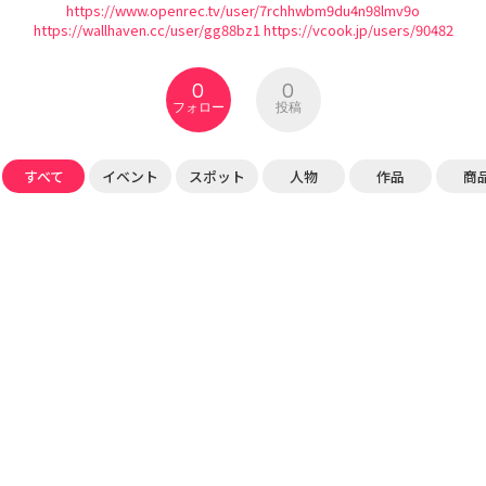
https://www.openrec.tv/user/7rchhwbm9du4n98lmv9o
https://wallhaven.cc/user/gg88bz1
https://vcook.jp/users/90482
0
0
フォロー
投稿
すべて
イベント
スポット
人物
作品
商