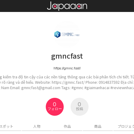
gmncfast
https://gmnc.fast/
kiểm tra độ tin cậy của các nền tảng thông qua các bài phân tích chi tiết. T
y rõ ràng và dễ hiểu. Website: https://gmnc.fast/ Phone: 0914837592 Địa chỉ
ệt Nam Email: gmncfast@gmail.com Tags: #gmnc #giaimanhacai #reviewnhac
0
0
フォロー
投稿
スポット
人物
作品
商品
プロジェ