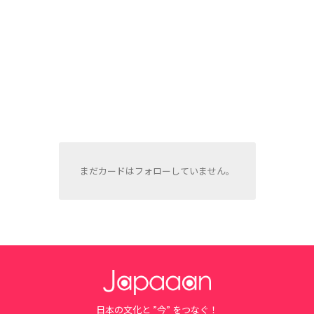
まだカードはフォローしていません。
日本の文化と ”今” をつなぐ！