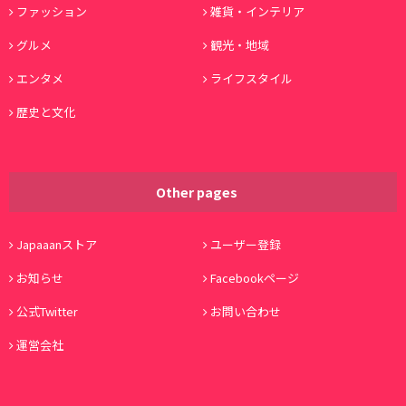
ファッション
雑貨・インテリア
グルメ
観光・地域
エンタメ
ライフスタイル
歴史と文化
Other pages
Japaaanストア
ユーザー登録
お知らせ
Facebookページ
公式Twitter
お問い合わせ
運営会社