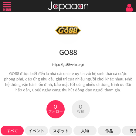
GO88
https://go88vvip.org/
GO88 được biết đến là nhà cái online uy tín với hệ sinh thái cá cược
phong phú, đáp ứng nhu cầu giải trí của nhiều người chơi khác nhau. Nhờ
hệ thống vận hành ổn định, bảo mật tốt cùng nhiều chương trình ưu đãi
hấp dẫn, Go88 ngày càng thu hút đông đảo người tham gia.
0
0
フォロー
投稿
すべて
イベント
スポット
人物
作品
商