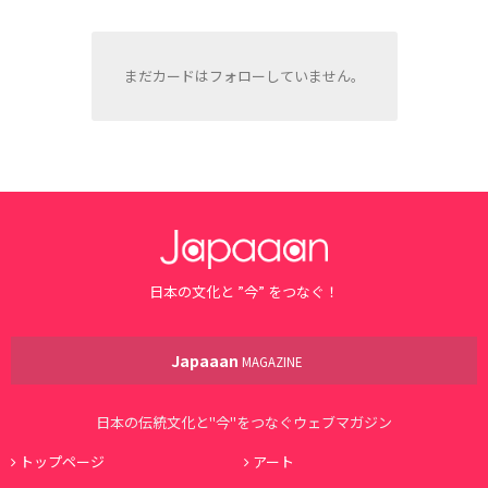
まだカードはフォローしていません。
日本の文化と ”今” をつなぐ！
Japaaan
MAGAZINE
日本の伝統文化と"今"をつなぐウェブマガジン
トップページ
アート