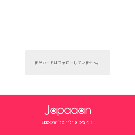
まだカードはフォローしていません。
日本の文化と ”今” をつなぐ！