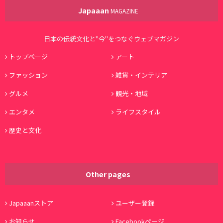
Japaaan
MAGAZINE
日本の伝統文化と"今"をつなぐウェブマガジン
トップページ
アート
ファッション
雑貨・インテリア
グルメ
観光・地域
エンタメ
ライフスタイル
歴史と文化
Other pages
Japaaanストア
ユーザー登録
お知らせ
Facebookページ