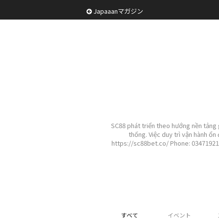
Japaaanマガジン
SC88 phát triển theo hướng nền tảng g
thống. Việc duy trì vận hành ổn
https://sc88bet.co/ Phone: 03471921
すべて
イベント